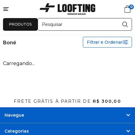
0
Novidades
Feminino
Masculino
Sale
Masculino
PRODUTOS
Boné
Filtrar e Ordenar
Boné
Carregando...
Bermudas
Calças
Camisas
Jaquetas E Coletes
TSW
FRETE GRÁTIS À PARTIR DE
R$ 300,00
Boné
Comfy Co.
Navegue
Categorias
Ordenar